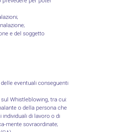
no prevedere per poter
lazioni;
gnalazione;
ione e del soggetto
 delle eventuali conseguenti
ul Whistleblowing, tra cui:
gnalante o della persona che
individuali di lavoro o di
ica-mente sovraordinate;