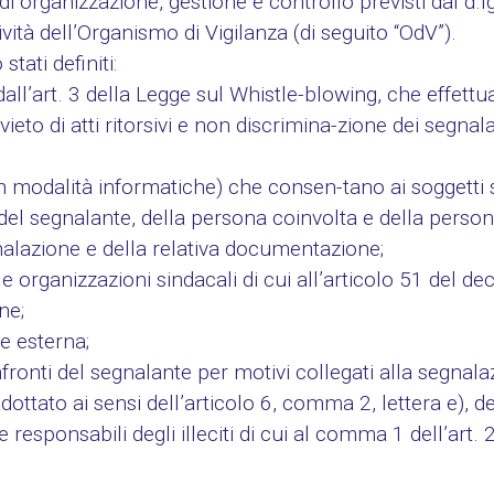
i organizzazione, gestione e controllo previsti dal d.l
vità dell’Organismo di Vigilanza (di seguito “OdV”).
tati definiti:
 dall’art. 3 della Legge sul Whistle-blowing, che effett
ivieto di atti ritorsivi e non discrimina-zione dei segnala
on modalità informatiche) che consen-tano ai soggetti 
tà del segnalante, della persona coinvolta e della pe
alazione e della relativa documentazione;
e organizzazioni sindacali di cui all’articolo 51 del dec
ne;
e esterna;
confronti del segnalante per motivi collegati alla segnala
dottato ai sensi dell’articolo 6, comma 2, lettera e), 
responsabili degli illeciti di cui al comma 1 dell’art. 