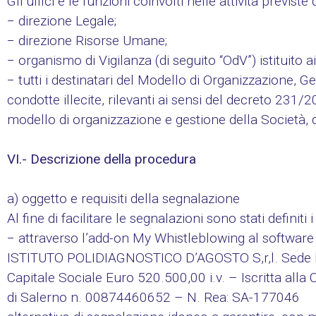
Gli uffici e le funzioni coinvolti nelle attività previs
− direzione Legale;
− direzione Risorse Umane;
− organismo di Vigilanza (di seguito “OdV”) istituito ai
− tutti i destinatari del Modello di Organizzazione, 
condotte illecite, rilevanti ai sensi del decreto 231/2
modello di organizzazione e gestione della Società, d
VI.- Descrizione della procedura
a) oggetto e requisiti della segnalazione
Al fine di facilitare le segnalazioni sono stati definiti 
− attraverso l’add-on My Whistleblowing al softwar
ISTITUTO POLIDIAGNOSTICO D’AGOSTO S,r,l. Sede 
Capitale Sociale Euro 520.500,00 i.v. – Iscritta alla 
di Salerno n. 00874460652 – N. Rea: SA-177046