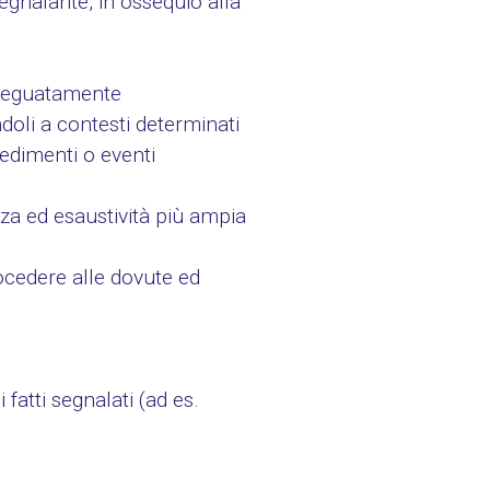
segnalante, in ossequio alla
adeguatamente
ndoli a contesti determinati
cedimenti o eventi
a ed esaustività più ampia
procedere alle dovute ed
fatti segnalati (ad es.