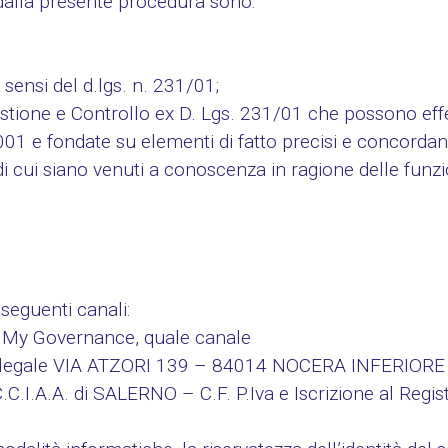
te dalla presente procedura sono:
 sensi del d.lgs. n. 231/01;
Gestione e Controllo ex D. Lgs. 231/01 che possono eff
001 e fondate su elementi di fatto precisi e concordanti
i cui siano venuti a conoscenza in ragione delle funzi
i seguenti canali:
e My Governance, quale canale
legale VIA ATZORI 139 – 84014 NOCERA INFERIORE 
C.C.I.A.A. di SALERNO – C.F. P.Iva e Iscrizione al Regi