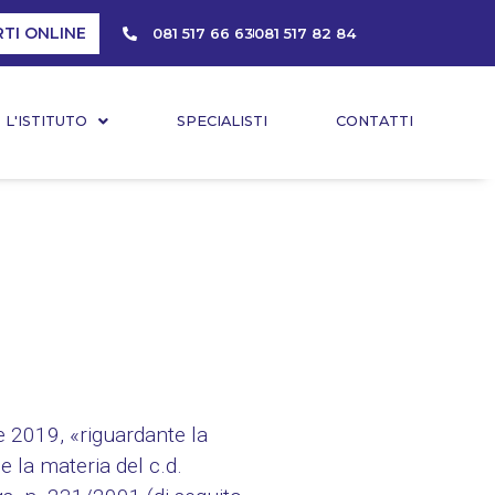
RTI ONLINE
081 517 66 63
081 517 82 84
L'ISTITUTO
SPECIALISTI
CONTATTI
e 2019, «riguardante la
e la materia del c.d.