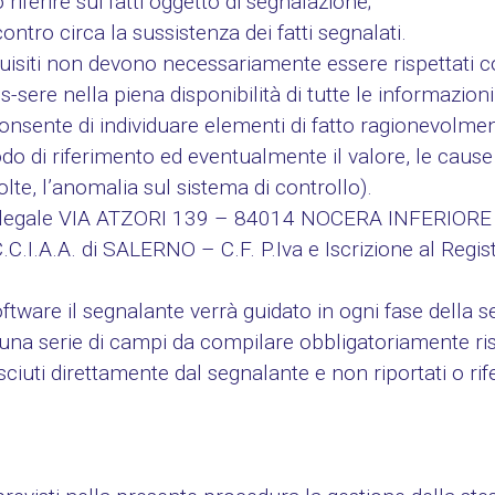
riferire sui fatti oggetto di segnalazione;
ontro circa la sussistenza dei fatti segnalati.
requisiti non devono necessariamente essere rispettat
sere nella piena disponibilità di tutte le informazioni 
nsente di individuare elementi di fatto ragionevolment
do di riferimento ed eventualmente il valore, le cause e l
lte, l’anomalia sul sistema di controllo).
legale VIA ATZORI 139 – 84014 NOCERA INFERIORE 
C.C.I.A.A. di SALERNO – C.F. P.Iva e Iscrizione al Regi
oftware il segnalante verrà guidato in ogni fase della 
a, una serie di campi da compilare obbligatoriamente risp
iuti direttamente dal segnalante e non riportati o riferi