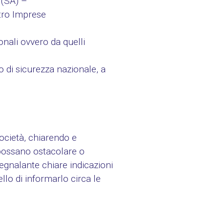
(SA) –
stro Imprese
onali ovvero da quelli
 o di sicurezza nazionale, a
Società, chiarendo e
 possano ostacolare o
 segnalante chiare indicazioni
ello di informarlo circa le