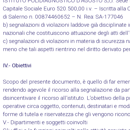
ISTITUTO POLIDIAGNOSTICO D’AGOSTO S,r,l. Sede 
Capitale Sociale Euro 520.500,00 i.v. – Iscritta alla 
di Salerno n. 00874460652 – N. Rea: SA-177046
b) segnalazioni di violazioni laddove già disciplinate 
nazionali che costituiscono attuazione degli atti del
c) segnalazioni di violazioni in materia di sicurezza n
meno che tali aspetti rientrino nel diritto derivato p
IV.- Obiettivi
Scopo del presente documento, è quello di far emergere
rendendo agevole il ricorso alla segnalazione da pa
disincentivare il ricorso all’istituto. L’obiettivo del
operative circa oggetto, contenuti, destinatari e modal
forme di tutela e riservatezza che gli vengono ricono
V.- Dipartimenti e soggetti coinvolti