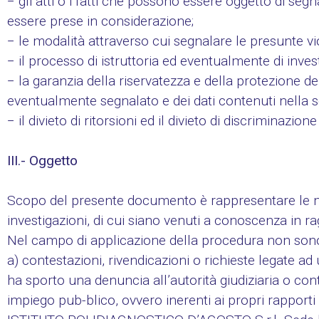
− gli atti o i fatti che possono essere oggetto di se
essere prese in considerazione;
− le modalità attraverso cui segnalare le presunte viol
− il processo di istruttoria ed eventualmente di inv
− la garanzia della riservatezza e della protezione de
eventualmente segnalato e dei dati contenuti nella s
− il divieto di ritorsioni ed il divieto di discriminazi
III.- Oggetto
Scopo del presente documento è rappresentare le mod
investigazioni, di cui siano venuti a conoscenza in ra
Nel campo di applicazione della procedura non sono 
a) contestazioni, rivendicazioni o richieste legate a
ha sporto una denuncia all’autorità giudiziaria o con
impiego pub-blico, ovvero inerenti ai propri rapport