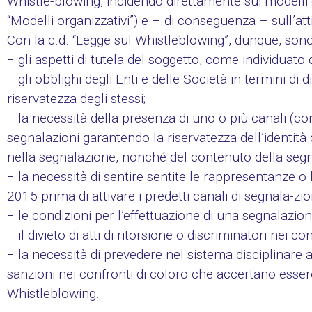
Whistle-blowing, incidendo direttamente sui modelli d
“Modelli organizzativi”) e – di conseguenza – sull’atti
Con la c.d. “Legge sul Whistleblowing”, dunque, sono s
− gli aspetti di tutela del soggetto, come individuato
− gli obblighi degli Enti e delle Società in termini di d
riservatezza degli stessi;
− la necessità della presenza di uno o più canali (c
segnalazioni garantendo la riservatezza dell’identi
nella segnalazione, nonché del contenuto della segn
− la necessità di sentire sentite le rappresentanze o l
2015 prima di attivare i predetti canali di segnala-zio
− le condizioni per l’effettuazione di una segnalazion
− il divieto di atti di ritorsione o discriminatori nei 
− la necessità di prevedere nel sistema disciplinare a
sanzioni nei confronti di coloro che accertano essere 
Whistleblowing.