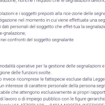
gnalazione, nonché i requisiti che le segnalazioni devo
azioni e i soggetti preposti alla rice-zione delle segna
estigazione nel momento in cui viene effettuata una se
i dati personali del soggetto che effet-tua la segnalaz
e-gnalazione;
one nei confronti del soggetto segnalante
alità operative per la gestione delle segnalazioni e
gione delle funzioni svolte.
invece ricomprese le fattispecie escluse dalla Legge s
d un interesse di carattere personale della persona se
tabile che attengono esclusivamente ai propri rapporti 
i di lavoro o di impiego pubblico con le figure gerarch