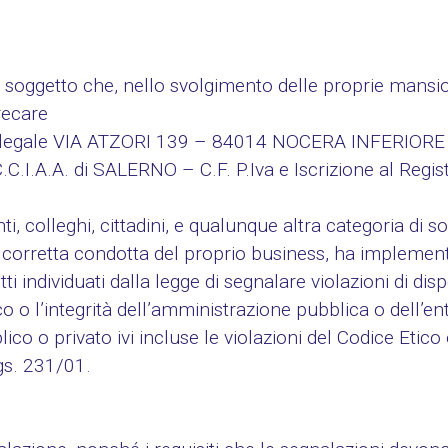
soggetto che, nello svolgimento delle proprie mansioni
recare
legale VIA ATZORI 139 – 84014 NOCERA INFERIORE 
C.C.I.A.A. di SALERNO – C.F. P.Iva e Iscrizione al Regi
, colleghi, cittadini, e qualunque altra categoria di so
i corretta condotta del proprio business, ha implementa
ti individuati dalla legge di segnalare violazioni di di
 o l’integrità dell’amministrazione pubblica o dell’ente
o o privato ivi incluse le violazioni del Codice Etico
lgs. 231/01.