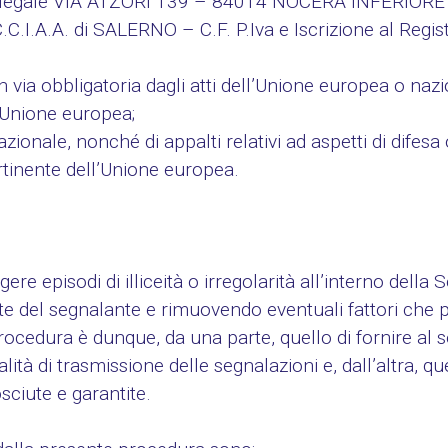
legale VIA ATZORI 139 – 84014 NOCERA INFERIORE 
C.C.I.A.A. di SALERNO – C.F. P.Iva e Iscrizione al Regi
in via obbligatoria dagli atti dell’Unione europea o nazi
l’Unione europea;
azionale, nonché di appalti relativi ad aspetti di difesa
ertinente dell’Unione europea.
 episodi di illiceità o irregolarità all’interno della 
rte del segnalante e rimuovendo eventuali fattori che
la procedura è dunque, da una parte, quello di fornire al
ità di trasmissione delle segnalazioni e, dall’altra, qu
sciute e garantite.