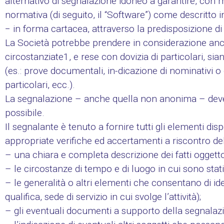
alternativo di segnalazione idoneo a garantire, con mo
normativa (di seguito, il “Software”) come descritto i
− in forma cartacea, attraverso la predisposizione di
La Società potrebbe prendere in considerazione an
circostanziate1, e rese con dovizia di particolari, sia
(es.: prove documentali, in-dicazione di nominativi o 
particolari, ecc.).
La segnalazione – anche quella non anonima – deve 
possibile.
Il segnalante è tenuto a fornire tutti gli elementi dis
appropriate verifiche ed accertamenti a riscontro dell
– una chiara e completa descrizione dei fatti oggett
– le circostanze di tempo e di luogo in cui sono stat
– le generalità o altri elementi che consentano di ide
qualifica, sede di servizio in cui svolge l’attività);
– gli eventuali documenti a supporto della segnalaz