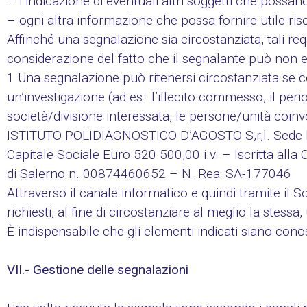
– l’indicazione di eventuali altri soggetti che possano 
– ogni altra informazione che possa fornire utile risc
Affinché una segnalazione sia circostanziata, tali 
considerazione del fatto che il segnalante può non es-
1 Una segnalazione può ritenersi circostanziata se co
un’investigazione (ad es.: l’illecito commesso, il perio
società/divisione interessata, le persone/unità coinvo
ISTITUTO POLIDIAGNOSTICO D’AGOSTO S,r,l. Sede 
Capitale Sociale Euro 520.500,00 i.v. – Iscritta alla 
di Salerno n. 00874460652 – N. Rea: SA-177046
Attraverso il canale informatico e quindi tramite il S
richiesti, al fine di circostanziare al meglio la stess
È indispensabile che gli elementi indicati siano conosc
VII.- Gestione delle segnalazioni