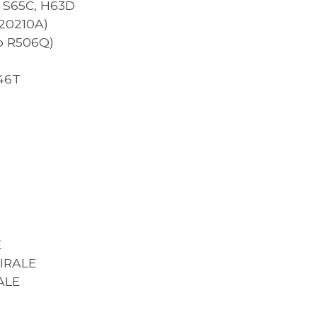
 S65C, H63D
20210A)
o R506Q)
46T
E
IRALE
ALE