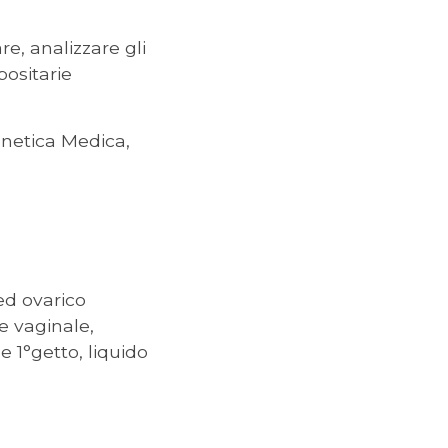
re, analizzare gli
ositarie
Genetica Medica,
d ovarico
vaginale,
 1°getto, liquido