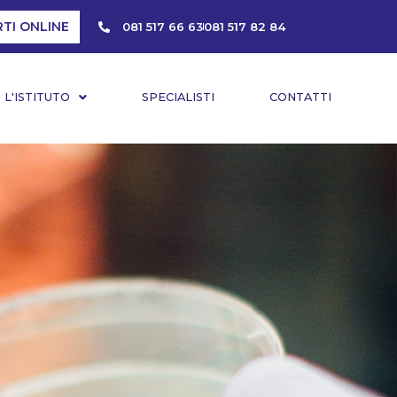
RTI ONLINE
081 517 66 63
081 517 82 84
L'ISTITUTO
SPECIALISTI
CONTATTI