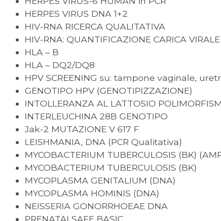
HERPES VIRUS-6 HUMAN in PCR
HERPES VIRUS DNA 1+2
HIV-RNA RICERCA QUALITATIVA
HIV-RNA: QUANTIFICAZIONE CARICA VIRALE
HLA – B
HLA – DQ2/DQ8
HPV SCREENING su: tampone vaginale, uretrale,
GENOTIPO HPV (GENOTIPIZZAZIONE)
INTOLLERANZA AL LATTOSIO POLIMORFISMI LTC
INTERLEUCHINA 28B GENOTIPO
Jak-2 MUTAZIONE V 617 F
LEISHMANIA, DNA (PCR Qualitativa)
MYCOBACTERIUM TUBERCULOSIS (BK) (AMPL
MYCOBACTERIUM TUBERCULOSIS (BK)
MYCOPLASMA GENITALIUM (DNA)
MYCOPLASMA HOMINIS (DNA)
NEISSERIA GONORRHOEAE DNA
PRENATALSAFE BASIC