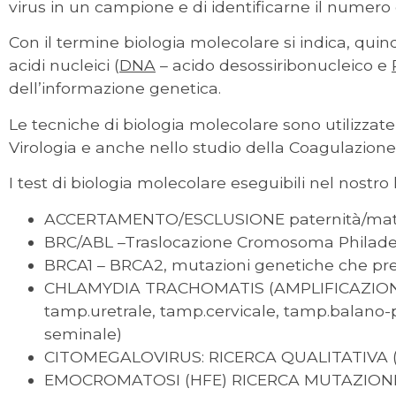
virus in un campione e di identificarne il numero d
Con il termine biologia molecolare si indica, quind
acidi nucleici (
DNA
– acido desossiribonucleico e
dell’informazione genetica.
Le tecniche di biologia molecolare sono utilizzate 
Virologia e anche nello studio della Coagulazione
I test di biologia molecolare eseguibili nel nostro 
ACCERTAMENTO/ESCLUSIONE paternità/mat
BRC/ABL –Traslocazione Cromosoma Philadel
BRCA1 – BRCA2, mutazioni genetiche che pr
CHLAMYDIA TRACHOMATIS (AMPLIFICAZIONE 
tamp.uretrale, tamp.cervicale, tamp.balano-p
seminale)
CITOMEGALOVIRUS: RICERCA QUALITATIVA (
EMOCROMATOSI (HFE) RICERCA MUTAZION