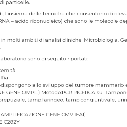
i particelle.
i, l’insieme delle tecniche che consentono di rileva
RNA
– acido ribonucleico) che sono le molecole dep
in molti ambiti di analisi cliniche: Microbiologia, 
.
laboratorio sono di seguito riportati:
ernità
fia
edispongono allo sviluppo del tumore mammario e
GENE OMPL.) Metodo:PCR RICERCA su: Tampone 
repuziale, tamp.faringeo, tamp.congiuntivale, urine
AMPLIFICAZIONE GENE CMV IEA1)
E C282Y